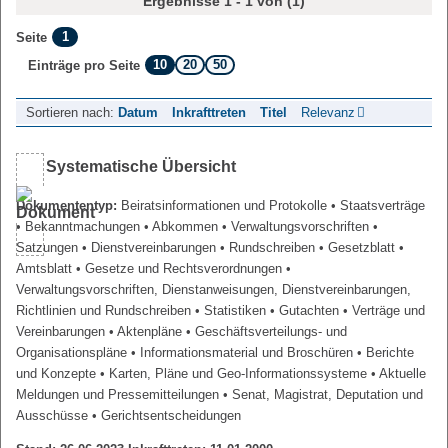
Ergebnisse 1 - 1 von (1)
1
Seite
10
20
50
Einträge pro Seite
Sortieren nach:
Datum
Inkrafttreten
Titel
Relevanz
Systematische Übersicht
Dokumententyp:
Beiratsinformationen und Protokolle
• Staatsverträge
• Bekanntmachungen
• Abkommen
• Verwaltungsvorschriften
•
Satzungen
• Dienstvereinbarungen
• Rundschreiben
• Gesetzblatt
•
Amtsblatt
• Gesetze und Rechtsverordnungen
•
Verwaltungsvorschriften, Dienstanweisungen, Dienstvereinbarungen,
Richtlinien und Rundschreiben
• Statistiken
• Gutachten
• Verträge und
Vereinbarungen
• Aktenpläne
• Geschäftsverteilungs- und
Organisationspläne
• Informationsmaterial und Broschüren
• Berichte
und Konzepte
• Karten, Pläne und Geo-Informationssysteme
• Aktuelle
Meldungen und Pressemitteilungen
• Senat, Magistrat, Deputation und
Ausschüsse
• Gerichtsentscheidungen