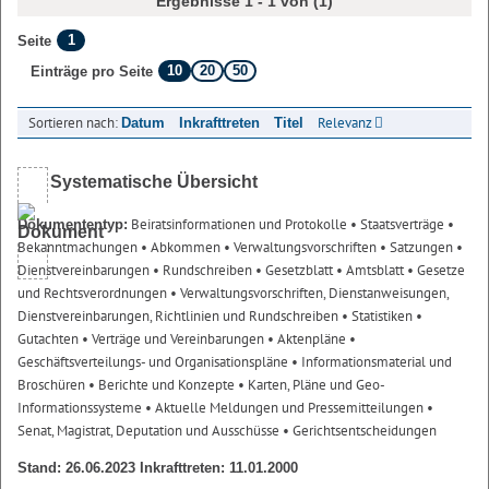
Ergebnisse 1 - 1 von (1)
1
Seite
10
20
50
Einträge pro Seite
Sortieren nach:
Relevanz
Datum
Inkrafttreten
Titel
Systematische Übersicht
Beiratsinformationen und Protokolle
• Staatsverträge
•
Dokumententyp:
Bekanntmachungen
• Abkommen
• Verwaltungsvorschriften
• Satzungen
•
Dienstvereinbarungen
• Rundschreiben
• Gesetzblatt
• Amtsblatt
• Gesetze
und Rechtsverordnungen
• Verwaltungsvorschriften, Dienstanweisungen,
Dienstvereinbarungen, Richtlinien und Rundschreiben
• Statistiken
•
Gutachten
• Verträge und Vereinbarungen
• Aktenpläne
•
Geschäftsverteilungs- und Organisationspläne
• Informationsmaterial und
Broschüren
• Berichte und Konzepte
• Karten, Pläne und Geo-
Informationssysteme
• Aktuelle Meldungen und Pressemitteilungen
•
Senat, Magistrat, Deputation und Ausschüsse
• Gerichtsentscheidungen
Stand: 26.06.2023 Inkrafttreten: 11.01.2000