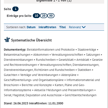
Ergebnisse 1 - 1 von (1)
1
Seite
10
20
50
Einträge pro Seite
Sortieren nach:
Datum
Inkrafttreten
Titel
Relevanz
Systematische Übersicht
Dokumententyp:
Beiratsinformationen und Protokolle
• Staatsverträge
•
Bekanntmachungen
• Abkommen
• Verwaltungsvorschriften
• Satzungen
•
Dienstvereinbarungen
• Rundschreiben
• Gesetzblatt
• Amtsblatt
• Gesetze
und Rechtsverordnungen
• Verwaltungsvorschriften, Dienstanweisungen,
Dienstvereinbarungen, Richtlinien und Rundschreiben
• Statistiken
•
Gutachten
• Verträge und Vereinbarungen
• Aktenpläne
•
Geschäftsverteilungs- und Organisationspläne
• Informationsmaterial und
Broschüren
• Berichte und Konzepte
• Karten, Pläne und Geo-
Informationssysteme
• Aktuelle Meldungen und Pressemitteilungen
•
Senat, Magistrat, Deputation und Ausschüsse
• Gerichtsentscheidungen
Stand: 26.06.2023 Inkrafttreten: 11.01.2000