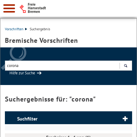
Vorschriften
Suchergebnis
Bremische Vorschriften
Hilfe zur Suche
Suchen
Suchergebnisse für: "
corona
"
Suchfilter