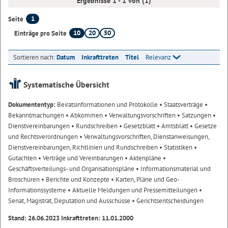
Ergebnisse 1 - 1 von (1)
1
Seite
10
20
50
Einträge pro Seite
Sortieren nach:
Datum
Inkrafttreten
Titel
Relevanz
Systematische Übersicht
Dokumententyp:
Beiratsinformationen und Protokolle
• Staatsverträge
•
Bekanntmachungen
• Abkommen
• Verwaltungsvorschriften
• Satzungen
•
Dienstvereinbarungen
• Rundschreiben
• Gesetzblatt
• Amtsblatt
• Gesetze
und Rechtsverordnungen
• Verwaltungsvorschriften, Dienstanweisungen,
Dienstvereinbarungen, Richtlinien und Rundschreiben
• Statistiken
•
Gutachten
• Verträge und Vereinbarungen
• Aktenpläne
•
Geschäftsverteilungs- und Organisationspläne
• Informationsmaterial und
Broschüren
• Berichte und Konzepte
• Karten, Pläne und Geo-
Informationssysteme
• Aktuelle Meldungen und Pressemitteilungen
•
Senat, Magistrat, Deputation und Ausschüsse
• Gerichtsentscheidungen
Stand: 26.06.2023 Inkrafttreten: 11.01.2000