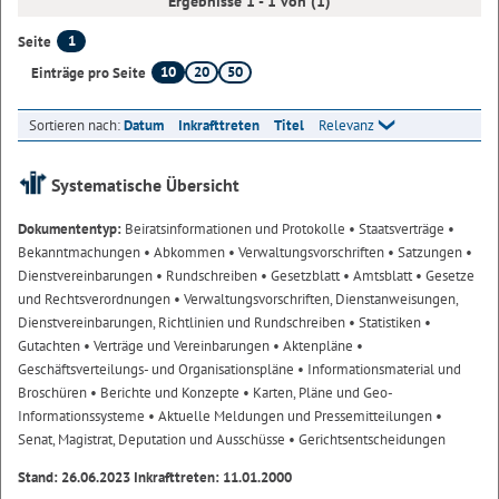
Ergebnisse 1 - 1 von (1)
1
Seite
10
20
50
Einträge pro Seite
Sortieren nach:
Datum
Inkrafttreten
Titel
Relevanz
Systematische Übersicht
Dokumententyp:
Beiratsinformationen und Protokolle
• Staatsverträge
•
Bekanntmachungen
• Abkommen
• Verwaltungsvorschriften
• Satzungen
•
Dienstvereinbarungen
• Rundschreiben
• Gesetzblatt
• Amtsblatt
• Gesetze
und Rechtsverordnungen
• Verwaltungsvorschriften, Dienstanweisungen,
Dienstvereinbarungen, Richtlinien und Rundschreiben
• Statistiken
•
Gutachten
• Verträge und Vereinbarungen
• Aktenpläne
•
Geschäftsverteilungs- und Organisationspläne
• Informationsmaterial und
Broschüren
• Berichte und Konzepte
• Karten, Pläne und Geo-
Informationssysteme
• Aktuelle Meldungen und Pressemitteilungen
•
Senat, Magistrat, Deputation und Ausschüsse
• Gerichtsentscheidungen
Stand: 26.06.2023 Inkrafttreten: 11.01.2000