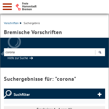
Vorschriften
Suchergebnis
Bremische Vorschriften
Hilfe zur Suche
Suchen
Suchergebnisse für: "
corona
"
Suchfilter