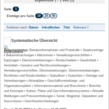
Ergebnisse 1 - 1 von (1)
1
Seite
10
20
50
Einträge pro Seite
Sortieren nach:
Datum
Inkrafttreten
Titel
Relevanz
Systematische Übersicht
Dokumententyp:
Beiratsinformationen und Protokolle
• Staatsverträge
• Bekanntmachungen
• Abkommen
• Verwaltungsvorschriften
•
Satzungen
• Dienstvereinbarungen
• Rundschreiben
• Gesetzblatt
•
Amtsblatt
• Gesetze und Rechtsverordnungen
•
Verwaltungsvorschriften, Dienstanweisungen, Dienstvereinbarungen,
Richtlinien und Rundschreiben
• Statistiken
• Gutachten
• Verträge und
Vereinbarungen
• Aktenpläne
• Geschäftsverteilungs- und
Organisationspläne
• Informationsmaterial und Broschüren
• Berichte
und Konzepte
• Karten, Pläne und Geo-Informationssysteme
• Aktuelle
Meldungen und Pressemitteilungen
• Senat, Magistrat, Deputation und
Ausschüsse
• Gerichtsentscheidungen