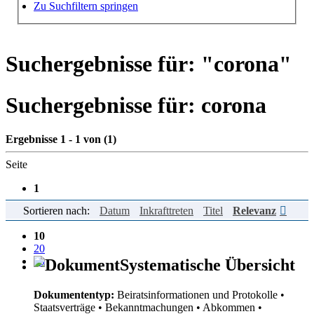
Hilfe zur Suche
Zu Suchfiltern springen
Suchergebnisse für: "
corona
"
Suchergebnisse für:
corona
Ergebnisse 1 - 1 von (1)
Seite
1
Sortieren nach:
Datum
Inkrafttreten
Titel
Relevanz
Einträge pro Seite
10
20
50
Systematische Übersicht
Dokumententyp:
Beiratsinformationen und Protokolle
•
Staatsverträge
• Bekanntmachungen
• Abkommen
•