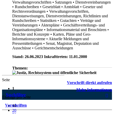
Verwaltungsvorschriften
• Satzungen
• Dienstvereinbarungen
• Rundschreiben
• Gesetzblatt
• Amtsblatt
• Gesetze und
Rechtsverordnungen
• Verwaltungsvorschriften,
Dienstanweisungen, Dienstvereinbarungen, Richtlinien und
Rundschreiben
• Statistiken
• Gutachten
• Verträge und
Vereinbarungen
• Aktenpläne
• Geschäftsverteilungs- und
Organisationspläne
• Informationsmaterial und Broschüren
•
Berichte und Konzepte
• Karten, Pläne und Geo-
Informationssysteme
• Aktuelle Meldungen und
Pressemitteilungen
• Senat, Magistrat, Deputation und
Ausschüsse
• Gerichtsentscheidungen
Stand: 26.06.2023 Inkrafttreten: 11.01.2000
Themen:
Seite
Vorschrift direkt aufrufen
1
Mehr Informationen
Suchfilter
Einträge pro Seite
Vorschriften
10
20