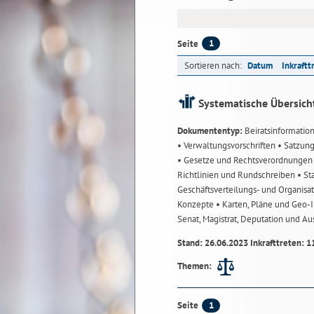
1
Seite
Sortieren nach:
Datum
Inkraftt
Systematische Übersich
Dokumententyp:
Beiratsinformatio
• Verwaltungsvorschriften
• Satzun
• Gesetze und Rechtsverordnunge
Richtlinien und Rundschreiben
• St
Geschäftsverteilungs- und Organisa
Konzepte
• Karten, Pläne und Geo
Senat, Magistrat, Deputation und A
Stand: 26.06.2023 Inkrafttreten: 1
Themen:
1
Seite