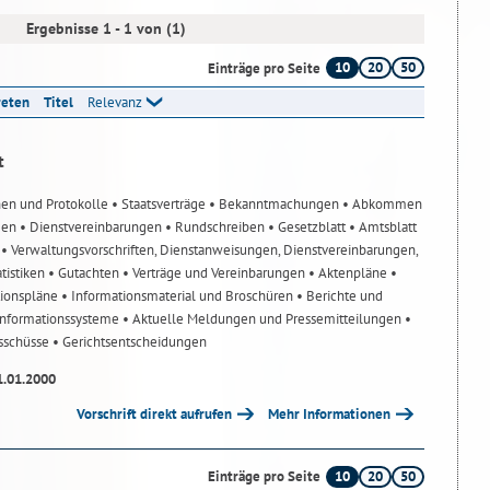
Ergebnisse 1 - 1 von (1)
10
20
50
Einträge pro Seite
reten
Titel
Relevanz
t
nen und Protokolle
• Staatsverträge
• Bekanntmachungen
• Abkommen
gen
• Dienstvereinbarungen
• Rundschreiben
• Gesetzblatt
• Amtsblatt
n
• Verwaltungsvorschriften, Dienstanweisungen, Dienstvereinbarungen,
atistiken
• Gutachten
• Verträge und Vereinbarungen
• Aktenpläne
•
tionspläne
• Informationsmaterial und Broschüren
• Berichte und
-Informationssysteme
• Aktuelle Meldungen und Pressemitteilungen
•
usschüsse
• Gerichtsentscheidungen
1.01.2000
Vorschrift direkt aufrufen
Mehr Informationen
10
20
50
Einträge pro Seite