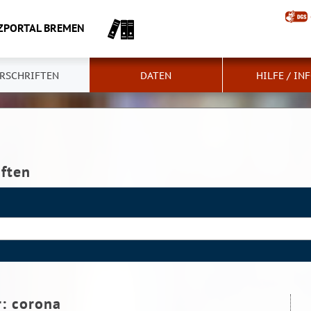
ZPORTAL BREMEN
RSCHRIFTEN
DATEN
HILFE / IN
iften
r:
corona