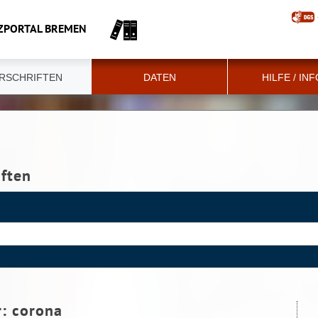
ZPORTAL BREMEN
RSCHRIFTEN
DATEN
HILFE / IN
iften
r:
corona