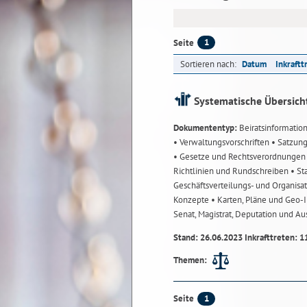
1
Seite
Sortieren nach:
Datum
Inkraftt
Systematische Übersich
Dokumententyp:
Beiratsinformatio
• Verwaltungsvorschriften
• Satzun
• Gesetze und Rechtsverordnunge
Richtlinien und Rundschreiben
• St
Geschäftsverteilungs- und Organisa
Konzepte
• Karten, Pläne und Geo
Senat, Magistrat, Deputation und A
Stand: 26.06.2023 Inkrafttreten: 1
Themen:
1
Seite