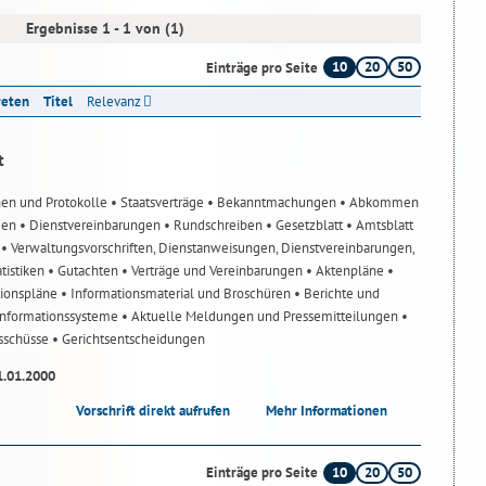
Ergebnisse 1 - 1 von (1)
10
20
50
Einträge pro Seite
reten
Titel
Relevanz
t
nen und Protokolle
• Staatsverträge
• Bekanntmachungen
• Abkommen
gen
• Dienstvereinbarungen
• Rundschreiben
• Gesetzblatt
• Amtsblatt
n
• Verwaltungsvorschriften, Dienstanweisungen, Dienstvereinbarungen,
atistiken
• Gutachten
• Verträge und Vereinbarungen
• Aktenpläne
•
tionspläne
• Informationsmaterial und Broschüren
• Berichte und
-Informationssysteme
• Aktuelle Meldungen und Pressemitteilungen
•
usschüsse
• Gerichtsentscheidungen
1.01.2000
Vorschrift direkt aufrufen
Mehr Informationen
10
20
50
Einträge pro Seite