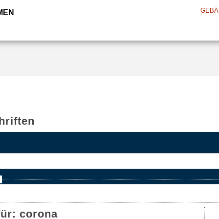
GEBÄ
MEN
riften
e
für:
corona