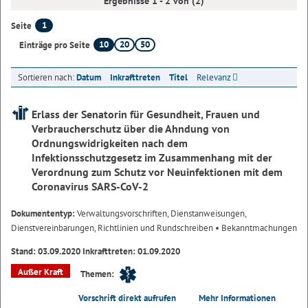
Ergebnisse 1 - 2 von (2)
1
Seite
10
20
50
Einträge pro Seite
Sortieren nach:
Datum
Inkrafttreten
Titel
Relevanz
Erlass der Senatorin für Gesundheit, Frauen und
Verbraucherschutz über die Ahndung von
Ordnungswidrigkeiten nach dem
Infektionsschutzgesetz im Zusammenhang mit der
Verordnung zum Schutz vor Neuinfektionen mit dem
Coronavirus SARS-CoV-2
Dokumententyp:
Verwaltungsvorschriften, Dienstanweisungen,
Dienstvereinbarungen, Richtlinien und Rundschreiben
• Bekanntmachungen
Stand: 03.09.2020 Inkrafttreten: 01.09.2020
Außer Kraft
Themen:
Vorschrift direkt aufrufen
Mehr Informationen