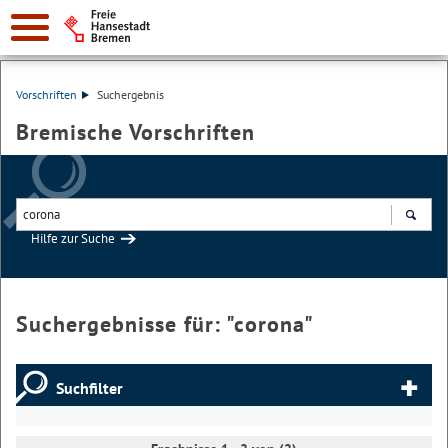
Vorschriften
Suchergebnis
Bremische Vorschriften
Hilfe zur Suche
Suchen
Suchergebnisse für: "
corona
"
Suchfilter