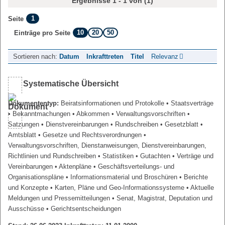
Ergebnisse 1 - 1 von (1)
1
Seite
10
20
50
Einträge pro Seite
Sortieren nach:
Datum
Inkrafttreten
Titel
Relevanz
Systematische Übersicht
Dokumententyp:
Beiratsinformationen und Protokolle
• Staatsverträge
• Bekanntmachungen
• Abkommen
• Verwaltungsvorschriften
•
Satzungen
• Dienstvereinbarungen
• Rundschreiben
• Gesetzblatt
•
Amtsblatt
• Gesetze und Rechtsverordnungen
•
Verwaltungsvorschriften, Dienstanweisungen, Dienstvereinbarungen,
Richtlinien und Rundschreiben
• Statistiken
• Gutachten
• Verträge und
Vereinbarungen
• Aktenpläne
• Geschäftsverteilungs- und
Organisationspläne
• Informationsmaterial und Broschüren
• Berichte
und Konzepte
• Karten, Pläne und Geo-Informationssysteme
• Aktuelle
Meldungen und Pressemitteilungen
• Senat, Magistrat, Deputation und
Ausschüsse
• Gerichtsentscheidungen