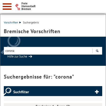
Vorschriften
Suchergebnis
Bremische Vorschriften
Hilfe zur Suche
Suchen
Suchergebnisse für: "
corona
"
Suchfilter