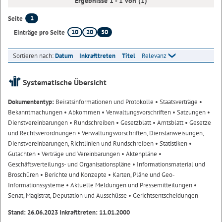
Ergebnisse 1 - 1 von (1)
1
Seite
10
20
50
Einträge pro Seite
Sortieren nach:
Datum
Inkrafttreten
Titel
Relevanz
Systematische Übersicht
Dokumententyp:
Beiratsinformationen und Protokolle
• Staatsverträge
•
Bekanntmachungen
• Abkommen
• Verwaltungsvorschriften
• Satzungen
•
Dienstvereinbarungen
• Rundschreiben
• Gesetzblatt
• Amtsblatt
• Gesetze
und Rechtsverordnungen
• Verwaltungsvorschriften, Dienstanweisungen,
Dienstvereinbarungen, Richtlinien und Rundschreiben
• Statistiken
•
Gutachten
• Verträge und Vereinbarungen
• Aktenpläne
•
Geschäftsverteilungs- und Organisationspläne
• Informationsmaterial und
Broschüren
• Berichte und Konzepte
• Karten, Pläne und Geo-
Informationssysteme
• Aktuelle Meldungen und Pressemitteilungen
•
Senat, Magistrat, Deputation und Ausschüsse
• Gerichtsentscheidungen
Stand: 26.06.2023 Inkrafttreten: 11.01.2000