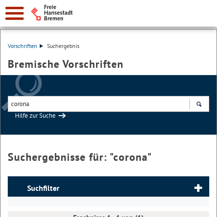
Vorschriften
Suchergebnis
Bremische Vorschriften
Hilfe zur Suche
Suchen
Suchergebnisse für: "
corona
"
Suchfilter