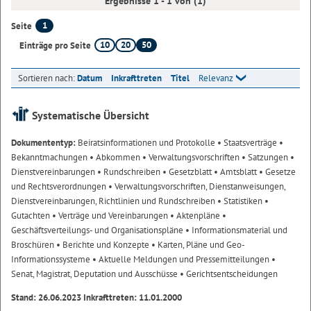
Ergebnisse 1 - 1 von (1)
1
Seite
10
20
50
Einträge pro Seite
Sortieren nach:
Datum
Inkrafttreten
Titel
Relevanz
Systematische Übersicht
Dokumententyp:
Beiratsinformationen und Protokolle
• Staatsverträge
•
Bekanntmachungen
• Abkommen
• Verwaltungsvorschriften
• Satzungen
•
Dienstvereinbarungen
• Rundschreiben
• Gesetzblatt
• Amtsblatt
• Gesetze
und Rechtsverordnungen
• Verwaltungsvorschriften, Dienstanweisungen,
Dienstvereinbarungen, Richtlinien und Rundschreiben
• Statistiken
•
Gutachten
• Verträge und Vereinbarungen
• Aktenpläne
•
Geschäftsverteilungs- und Organisationspläne
• Informationsmaterial und
Broschüren
• Berichte und Konzepte
• Karten, Pläne und Geo-
Informationssysteme
• Aktuelle Meldungen und Pressemitteilungen
•
Senat, Magistrat, Deputation und Ausschüsse
• Gerichtsentscheidungen
Stand: 26.06.2023 Inkrafttreten: 11.01.2000