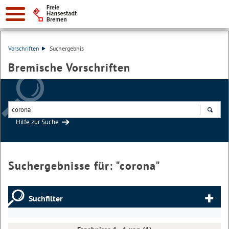
Vorschriften
Suchergebnis
Bremische Vorschriften
Hilfe zur Suche
Suchen
Suchergebnisse für: "
corona
"
Suchfilter