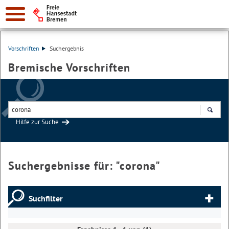
Vorschriften
Suchergebnis
Bremische Vorschriften
Hilfe zur Suche
Suchen
Suchergebnisse für: "
corona
"
Suchfilter