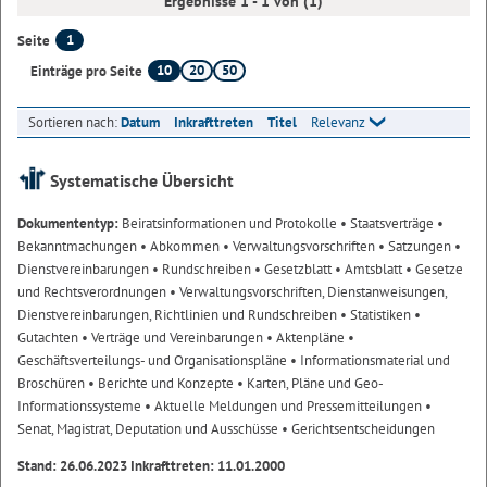
Ergebnisse 1 - 1 von (1)
1
Seite
10
20
50
Einträge pro Seite
Sortieren nach:
Datum
Inkrafttreten
Titel
Relevanz
Systematische Übersicht
Dokumententyp:
Beiratsinformationen und Protokolle
• Staatsverträge
•
Bekanntmachungen
• Abkommen
• Verwaltungsvorschriften
• Satzungen
•
Dienstvereinbarungen
• Rundschreiben
• Gesetzblatt
• Amtsblatt
• Gesetze
und Rechtsverordnungen
• Verwaltungsvorschriften, Dienstanweisungen,
Dienstvereinbarungen, Richtlinien und Rundschreiben
• Statistiken
•
Gutachten
• Verträge und Vereinbarungen
• Aktenpläne
•
Geschäftsverteilungs- und Organisationspläne
• Informationsmaterial und
Broschüren
• Berichte und Konzepte
• Karten, Pläne und Geo-
Informationssysteme
• Aktuelle Meldungen und Pressemitteilungen
•
Senat, Magistrat, Deputation und Ausschüsse
• Gerichtsentscheidungen
Stand: 26.06.2023 Inkrafttreten: 11.01.2000