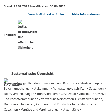
Stand: 23.09.2025 Inkrafttreten: 30.06.2025
Vorschrift direkt aufrufen
Mehr Informationen
Themen:
Systematische Übersicht
Dokumententyp:
Beiratsinformationen und Protokolle
• Staatsverträge
•
Bekanntmachungen
• Abkommen
• Verwaltungsvorschriften
• Satzungen
•
Dienstvereinbarungen
• Rundschreiben
• Gesetzblatt
• Amtsblatt
• Gesetze
und Rechtsverordnungen
• Verwaltungsvorschriften, Dienstanweisungen,
Dienstvereinbarungen, Richtlinien und Rundschreiben
• Statistiken
•
Gutachten
• Verträge und Vereinbarungen
• Aktenpläne
•