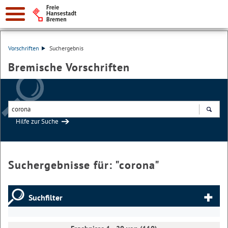
Vorschriften
Suchergebnis
Bremische Vorschriften
Hilfe zur Suche
Suchen
Suchergebnisse für: "
corona
"
Suchfilter