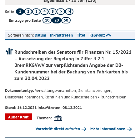
Ergebnisse 1 - 20 von (110)
1
2
3
4
5
Seite
10
20
50
Einträge pro Seite
Sortieren nach:
Datum
Inkrafttreten
Titel
Relevanz
Rundschreiben des Senators für Finanzen Nr. 13/2021
– Aussetzung der Regelung in Ziffer 4.2.1
BremRKGVwV zur verpflichtenden Angabe der DB-
Kundennummer bei der Buchung von Fahrkarten bis
zum 30.04.2022
Dokumententyp:
Verwaltungsvorschriften, Dienstanweisungen,
Dienstvereinbarungen, Richtlinien und Rundschreiben
• Rundschreiben
Stand: 16.12.2021 Inkrafttreten: 08.12.2021
Außer Kraft
Themen:
Vorschrift direkt aufrufen
Mehr Informationen