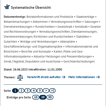
Systematische Übersicht
Dokumententyp:
Beiratsinformationen und Protokolle
• Staatsverträge
•
Bekanntmachungen
• Abkommen
• Verwaltungsvorschriften
• Satzungen
•
Dienstvereinbarungen
• Rundschreiben
• Gesetzblatt
• Amtsblatt
• Gesetze
und Rechtsverordnungen
• Verwaltungsvorschriften, Dienstanweisungen,
Dienstvereinbarungen, Richtlinien und Rundschreiben
• Statistiken
•
Gutachten
• Verträge und Vereinbarungen
• Aktenpläne
•
Geschäftsverteilungs- und Organisationspläne
• Informationsmaterial und
Broschüren
• Berichte und Konzepte
• Karten, Pläne und Geo-
Informationssysteme
• Aktuelle Meldungen und Pressemitteilungen
•
Senat, Magistrat, Deputation und Ausschüsse
• Gerichtsentscheidungen
Stand: 26.06.2023 Inkrafttreten: 11.01.2000
Vorschrift direkt aufrufen
Mehr Informationen
Themen:
1
2
3
4
5
Seite
10
20
50
Einträge pro Seite