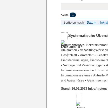
1
Seite
Sortieren nach:
Datum
Inkra
Systematische Übers
Dokumententyp:
Beiratsinformat
Abkommen
• Verwaltungsvorschr
Gesetzblatt
• Amtsblatt
• Gesetz
Dienstanweisungen, Dienstverein
• Verträge und Vereinbarungen
• 
Informationsmaterial und Brosch
Informationssysteme
• Aktuelle 
und Ausschüsse
• Gerichtsentsc
Stand: 26.06.2023 Inkrafttreten: