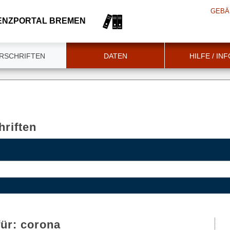
GEBÄ
ENZPORTAL BREMEN
RSCHRIFTEN
DATEN
HILFE / IN
riften
für:
corona