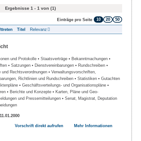
Ergebnisse 1 - 1 von (1)
10
20
50
Einträge pro Seite
fttreten
Titel
Relevanz
icht
ionen und Protokolle
• Staatsverträge
• Bekanntmachungen
•
iften
• Satzungen
• Dienstvereinbarungen
• Rundschreiben
•
e und Rechtsverordnungen
• Verwaltungsvorschriften,
barungen, Richtlinien und Rundschreiben
• Statistiken
• Gutachten
Aktenpläne
• Geschäftsverteilungs- und Organisationspläne
•
üren
• Berichte und Konzepte
• Karten, Pläne und Geo-
Meldungen und Pressemitteilungen
• Senat, Magistrat, Deputation
heidungen
 11.01.2000
Vorschrift direkt aufrufen
Mehr Informationen