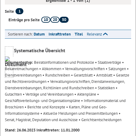
Ergebnisse 1 - 1 von (1)
1
Seite
10
20
50
Einträge pro Seite
Sortieren nach:
Datum
Inkrafttreten
Titel
Relevanz
Systematische Übersicht
Dokumententyp:
Beiratsinformationen und Protokolle
• Staatsverträge
•
Bekanntmachungen
• Abkommen
• Verwaltungsvorschriften
• Satzungen
•
Dienstvereinbarungen
• Rundschreiben
• Gesetzblatt
• Amtsblatt
• Gesetze
und Rechtsverordnungen
• Verwaltungsvorschriften, Dienstanweisungen,
Dienstvereinbarungen, Richtlinien und Rundschreiben
• Statistiken
•
Gutachten
• Verträge und Vereinbarungen
• Aktenpläne
•
Geschäftsverteilungs- und Organisationspläne
• Informationsmaterial und
Broschüren
• Berichte und Konzepte
• Karten, Pläne und Geo-
Informationssysteme
• Aktuelle Meldungen und Pressemitteilungen
•
Senat, Magistrat, Deputation und Ausschüsse
• Gerichtsentscheidungen
Stand: 26.06.2023 Inkrafttreten: 11.01.2000