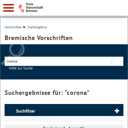
Vorschriften
Suchergebnis
Bremische Vorschriften
Hilfe zur Suche
Suchen
Suchergebnisse für: "
corona
"
Suchfilter