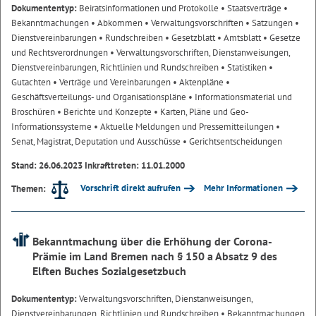
Dokumententyp:
Beiratsinformationen und Protokolle
• Staatsverträge
•
Bekanntmachungen
• Abkommen
• Verwaltungsvorschriften
• Satzungen
•
Dienstvereinbarungen
• Rundschreiben
• Gesetzblatt
• Amtsblatt
• Gesetze
und Rechtsverordnungen
• Verwaltungsvorschriften, Dienstanweisungen,
Dienstvereinbarungen, Richtlinien und Rundschreiben
• Statistiken
•
Gutachten
• Verträge und Vereinbarungen
• Aktenpläne
•
Geschäftsverteilungs- und Organisationspläne
• Informationsmaterial und
Broschüren
• Berichte und Konzepte
• Karten, Pläne und Geo-
Informationssysteme
• Aktuelle Meldungen und Pressemitteilungen
•
Senat, Magistrat, Deputation und Ausschüsse
• Gerichtsentscheidungen
Stand: 26.06.2023 Inkrafttreten: 11.01.2000
Vorschrift direkt aufrufen
Mehr Informationen
Themen:
Bekanntmachung über die Erhöhung der Corona-
Prämie im Land Bremen nach § 150 a Absatz 9 des
Elften Buches Sozialgesetzbuch
Dokumententyp:
Verwaltungsvorschriften, Dienstanweisungen,
Dienstvereinbarungen, Richtlinien und Rundschreiben
• Bekanntmachungen