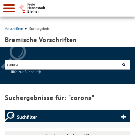
Vorschriften
Suchergebnis
Bremische Vorschriften
Hilfe zur Suche
Suchen
Suchergebnisse für: "
corona
"
Suchfilter