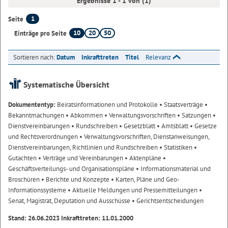
Ergebnisse 1 - 1 von (1)
1
Seite
10
20
50
Einträge pro Seite
Sortieren nach:
Datum
Inkrafttreten
Titel
Relevanz
Systematische Übersicht
Dokumententyp:
Beiratsinformationen und Protokolle
• Staatsverträge
•
Bekanntmachungen
• Abkommen
• Verwaltungsvorschriften
• Satzungen
•
Dienstvereinbarungen
• Rundschreiben
• Gesetzblatt
• Amtsblatt
• Gesetze
und Rechtsverordnungen
• Verwaltungsvorschriften, Dienstanweisungen,
Dienstvereinbarungen, Richtlinien und Rundschreiben
• Statistiken
•
Gutachten
• Verträge und Vereinbarungen
• Aktenpläne
•
Geschäftsverteilungs- und Organisationspläne
• Informationsmaterial und
Broschüren
• Berichte und Konzepte
• Karten, Pläne und Geo-
Informationssysteme
• Aktuelle Meldungen und Pressemitteilungen
•
Senat, Magistrat, Deputation und Ausschüsse
• Gerichtsentscheidungen
Stand: 26.06.2023 Inkrafttreten: 11.01.2000