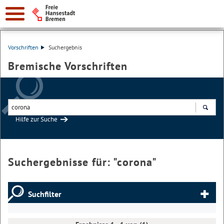
Vorschriften
Suchergebnis
Bremische Vorschriften
Hilfe zur Suche
Suchen
Suchergebnisse für: "
corona
"
Suchfilter