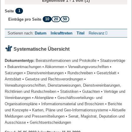
Ergebnisse 1 - 1 von (1)
1
Seite
10
20
50
Einträge pro Seite
Sortieren nach:
Datum
Inkrafttreten
Titel
Relevanz
Systematische Übersicht
Dokumententyp:
Beiratsinformationen und Protokolle
• Staatsverträge
• Bekanntmachungen
• Abkommen
• Verwaltungsvorschriften
•
Satzungen
• Dienstvereinbarungen
• Rundschreiben
• Gesetzblatt
•
Amtsblatt
• Gesetze und Rechtsverordnungen
•
Verwaltungsvorschriften, Dienstanweisungen, Dienstvereinbarungen,
Richtlinien und Rundschreiben
• Statistiken
• Gutachten
• Verträge und
Vereinbarungen
• Aktenpläne
• Geschäftsverteilungs- und
Organisationspläne
• Informationsmaterial und Broschüren
• Berichte
und Konzepte
• Karten, Pläne und Geo-Informationssysteme
• Aktuelle
Meldungen und Pressemitteilungen
• Senat, Magistrat, Deputation und
Ausschüsse
• Gerichtsentscheidungen