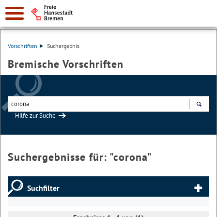
Vorschriften
Suchergebnis
Bremische Vorschriften
Hilfe zur Suche
Suchen
Suchergebnisse für: "
corona
"
Suchfilter