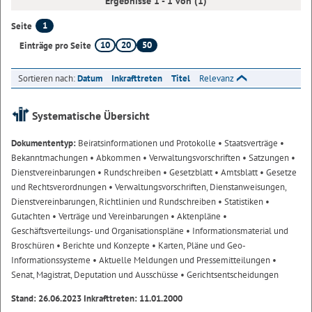
Ergebnisse 1 - 1 von (1)
1
Seite
10
20
50
Einträge pro Seite
Sortieren nach:
Datum
Inkrafttreten
Titel
Relevanz
Systematische Übersicht
Dokumententyp:
Beiratsinformationen und Protokolle
• Staatsverträge
•
Bekanntmachungen
• Abkommen
• Verwaltungsvorschriften
• Satzungen
•
Dienstvereinbarungen
• Rundschreiben
• Gesetzblatt
• Amtsblatt
• Gesetze
und Rechtsverordnungen
• Verwaltungsvorschriften, Dienstanweisungen,
Dienstvereinbarungen, Richtlinien und Rundschreiben
• Statistiken
•
Gutachten
• Verträge und Vereinbarungen
• Aktenpläne
•
Geschäftsverteilungs- und Organisationspläne
• Informationsmaterial und
Broschüren
• Berichte und Konzepte
• Karten, Pläne und Geo-
Informationssysteme
• Aktuelle Meldungen und Pressemitteilungen
•
Senat, Magistrat, Deputation und Ausschüsse
• Gerichtsentscheidungen
Stand: 26.06.2023 Inkrafttreten: 11.01.2000