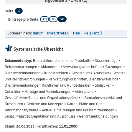
Ergebnisse 1 - 1 von (1)
1
Seite
10
20
50
Einträge pro Seite
Sortieren nach:
Datum
Inkrafttreten
Titel
Relevanz
Systematische Übersicht
Dokumententyp:
Beiratsinformationen und Protokolle
• Staatsverträge
•
Bekanntmachungen
• Abkommen
• Verwaltungsvorschriften
• Satzungen
•
Dienstvereinbarungen
• Rundschreiben
• Gesetzblatt
• Amtsblatt
• Gesetze
und Rechtsverordnungen
• Verwaltungsvorschriften, Dienstanweisungen,
Dienstvereinbarungen, Richtlinien und Rundschreiben
• Statistiken
•
Gutachten
• Verträge und Vereinbarungen
• Aktenpläne
•
Geschäftsverteilungs- und Organisationspläne
• Informationsmaterial und
Broschüren
• Berichte und Konzepte
• Karten, Pläne und Geo-
Informationssysteme
• Aktuelle Meldungen und Pressemitteilungen
•
Senat, Magistrat, Deputation und Ausschüsse
• Gerichtsentscheidungen
Stand: 26.06.2023 Inkrafttreten: 11.01.2000