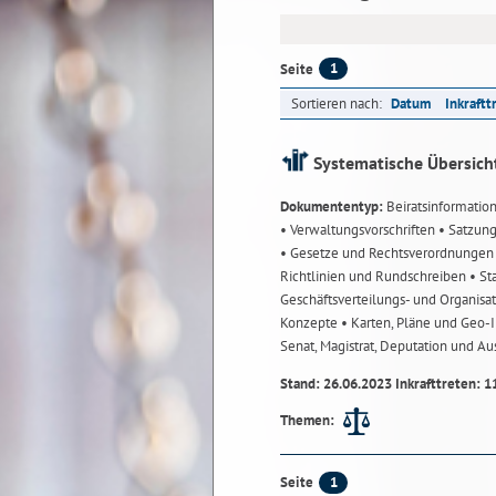
1
Seite
Sortieren nach:
Datum
Inkraftt
Systematische Übersich
Dokumententyp:
Beiratsinformatio
• Verwaltungsvorschriften
• Satzun
• Gesetze und Rechtsverordnunge
Richtlinien und Rundschreiben
• St
Geschäftsverteilungs- und Organisa
Konzepte
• Karten, Pläne und Geo
Senat, Magistrat, Deputation und A
Stand: 26.06.2023 Inkrafttreten: 1
Themen:
1
Seite