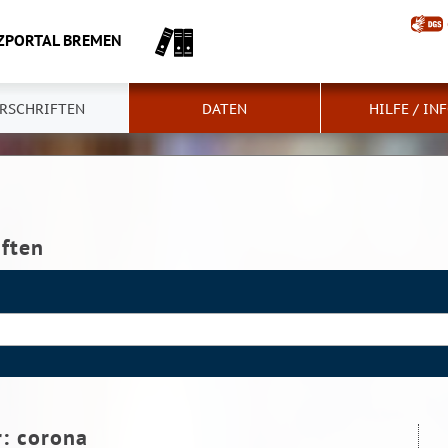
ZPORTAL BREMEN
RSCHRIFTEN
DATEN
HILFE / IN
iften
r:
corona