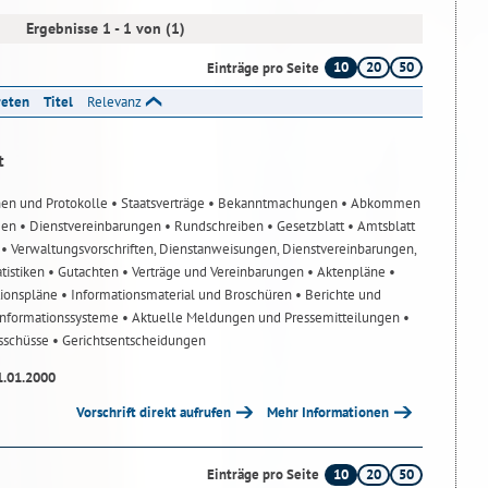
Ergebnisse 1 - 1 von (1)
10
20
50
Einträge pro Seite
reten
Titel
Relevanz
t
nen und Protokolle
• Staatsverträge
• Bekanntmachungen
• Abkommen
gen
• Dienstvereinbarungen
• Rundschreiben
• Gesetzblatt
• Amtsblatt
n
• Verwaltungsvorschriften, Dienstanweisungen, Dienstvereinbarungen,
atistiken
• Gutachten
• Verträge und Vereinbarungen
• Aktenpläne
•
tionspläne
• Informationsmaterial und Broschüren
• Berichte und
-Informationssysteme
• Aktuelle Meldungen und Pressemitteilungen
•
usschüsse
• Gerichtsentscheidungen
1.01.2000
Vorschrift direkt aufrufen
Mehr Informationen
10
20
50
Einträge pro Seite