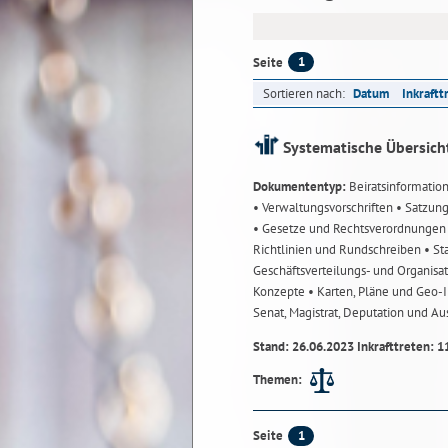
1
Seite
Sortieren nach:
Datum
Inkraftt
Systematische Übersich
Dokumententyp:
Beiratsinformatio
• Verwaltungsvorschriften
• Satzun
• Gesetze und Rechtsverordnunge
Richtlinien und Rundschreiben
• St
Geschäftsverteilungs- und Organisa
Konzepte
• Karten, Pläne und Geo
Senat, Magistrat, Deputation und A
Stand: 26.06.2023 Inkrafttreten: 1
Themen:
1
Seite