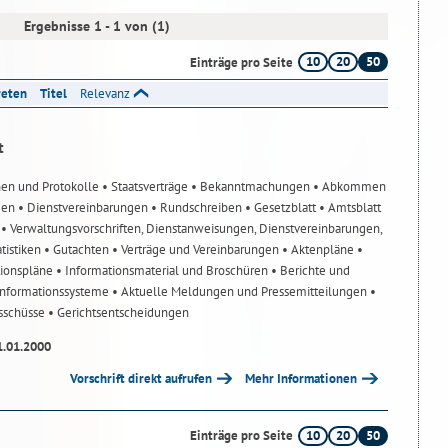
Ergebnisse 1 - 1 von (1)
10
20
50
Einträge pro Seite
reten
Titel
Relevanz
t
nen und Protokolle
• Staatsverträge
• Bekanntmachungen
• Abkommen
gen
• Dienstvereinbarungen
• Rundschreiben
• Gesetzblatt
• Amtsblatt
n
• Verwaltungsvorschriften, Dienstanweisungen, Dienstvereinbarungen,
atistiken
• Gutachten
• Verträge und Vereinbarungen
• Aktenpläne
•
tionspläne
• Informationsmaterial und Broschüren
• Berichte und
-Informationssysteme
• Aktuelle Meldungen und Pressemitteilungen
•
usschüsse
• Gerichtsentscheidungen
1.01.2000
Vorschrift direkt aufrufen
Mehr Informationen
10
20
50
Einträge pro Seite