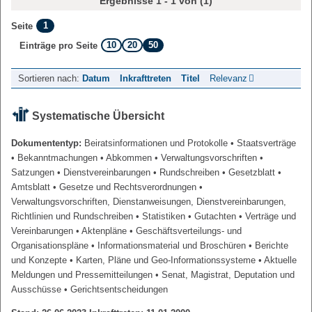
Ergebnisse 1 - 1 von (1)
1
Seite
10
20
50
Einträge pro Seite
Sortieren nach:
Datum
Inkrafttreten
Titel
Relevanz
Systematische Übersicht
Dokumententyp:
Beiratsinformationen und Protokolle
• Staatsverträge
• Bekanntmachungen
• Abkommen
• Verwaltungsvorschriften
•
Satzungen
• Dienstvereinbarungen
• Rundschreiben
• Gesetzblatt
•
Amtsblatt
• Gesetze und Rechtsverordnungen
•
Verwaltungsvorschriften, Dienstanweisungen, Dienstvereinbarungen,
Richtlinien und Rundschreiben
• Statistiken
• Gutachten
• Verträge und
Vereinbarungen
• Aktenpläne
• Geschäftsverteilungs- und
Organisationspläne
• Informationsmaterial und Broschüren
• Berichte
und Konzepte
• Karten, Pläne und Geo-Informationssysteme
• Aktuelle
Meldungen und Pressemitteilungen
• Senat, Magistrat, Deputation und
Ausschüsse
• Gerichtsentscheidungen