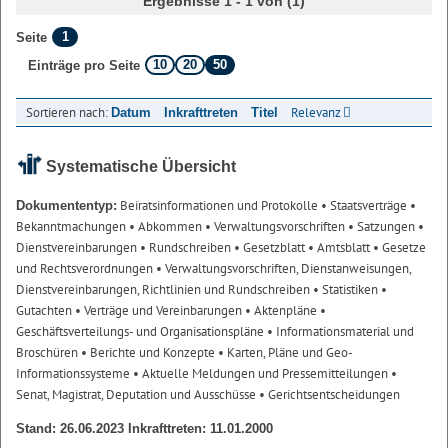
Ergebnisse 1 - 1 von (1)
1
Seite
10
20
50
Einträge pro Seite
Sortieren nach:
Relevanz
Datum
Inkrafttreten
Titel
Systematische Übersicht
Beiratsinformationen und Protokolle
• Staatsverträge
•
Dokumententyp:
Bekanntmachungen
• Abkommen
• Verwaltungsvorschriften
• Satzungen
•
Dienstvereinbarungen
• Rundschreiben
• Gesetzblatt
• Amtsblatt
• Gesetze
und Rechtsverordnungen
• Verwaltungsvorschriften, Dienstanweisungen,
Dienstvereinbarungen, Richtlinien und Rundschreiben
• Statistiken
•
Gutachten
• Verträge und Vereinbarungen
• Aktenpläne
•
Geschäftsverteilungs- und Organisationspläne
• Informationsmaterial und
Broschüren
• Berichte und Konzepte
• Karten, Pläne und Geo-
Informationssysteme
• Aktuelle Meldungen und Pressemitteilungen
•
Senat, Magistrat, Deputation und Ausschüsse
• Gerichtsentscheidungen
Stand: 26.06.2023 Inkrafttreten: 11.01.2000