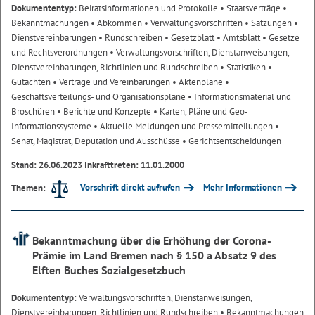
Dokumententyp:
Beiratsinformationen und Protokolle
• Staatsverträge
•
Bekanntmachungen
• Abkommen
• Verwaltungsvorschriften
• Satzungen
•
Dienstvereinbarungen
• Rundschreiben
• Gesetzblatt
• Amtsblatt
• Gesetze
und Rechtsverordnungen
• Verwaltungsvorschriften, Dienstanweisungen,
Dienstvereinbarungen, Richtlinien und Rundschreiben
• Statistiken
•
Gutachten
• Verträge und Vereinbarungen
• Aktenpläne
•
Geschäftsverteilungs- und Organisationspläne
• Informationsmaterial und
Broschüren
• Berichte und Konzepte
• Karten, Pläne und Geo-
Informationssysteme
• Aktuelle Meldungen und Pressemitteilungen
•
Senat, Magistrat, Deputation und Ausschüsse
• Gerichtsentscheidungen
Stand: 26.06.2023 Inkrafttreten: 11.01.2000
Vorschrift direkt aufrufen
Mehr Informationen
Themen:
Bekanntmachung über die Erhöhung der Corona-
Prämie im Land Bremen nach § 150 a Absatz 9 des
Elften Buches Sozialgesetzbuch
Dokumententyp:
Verwaltungsvorschriften, Dienstanweisungen,
Dienstvereinbarungen, Richtlinien und Rundschreiben
• Bekanntmachungen