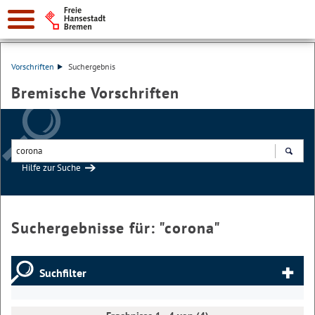
Vorschriften
Suchergebnis
Bremische Vorschriften
Hilfe zur Suche
Suchen
Suchergebnisse für: "
corona
"
Suchfilter