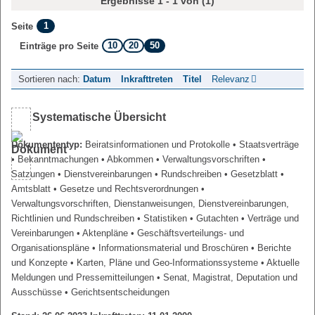
Ergebnisse 1 - 1 von (1)
1
Seite
10
20
50
Einträge pro Seite
Sortieren nach:
Datum
Inkrafttreten
Titel
Relevanz
Systematische Übersicht
Dokumententyp:
Beiratsinformationen und Protokolle
• Staatsverträge
• Bekanntmachungen
• Abkommen
• Verwaltungsvorschriften
•
Satzungen
• Dienstvereinbarungen
• Rundschreiben
• Gesetzblatt
•
Amtsblatt
• Gesetze und Rechtsverordnungen
•
Verwaltungsvorschriften, Dienstanweisungen, Dienstvereinbarungen,
Richtlinien und Rundschreiben
• Statistiken
• Gutachten
• Verträge und
Vereinbarungen
• Aktenpläne
• Geschäftsverteilungs- und
Organisationspläne
• Informationsmaterial und Broschüren
• Berichte
und Konzepte
• Karten, Pläne und Geo-Informationssysteme
• Aktuelle
Meldungen und Pressemitteilungen
• Senat, Magistrat, Deputation und
Ausschüsse
• Gerichtsentscheidungen