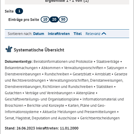
Ergebnisse 1 - 1 von (1)
1
Seite
10
20
50
Einträge pro Seite
Sortieren nach:
Datum
Inkrafttreten
Titel
Relevanz
Systematische Übersicht
Dokumententyp:
Beiratsinformationen und Protokolle
• Staatsverträge
•
Bekanntmachungen
• Abkommen
• Verwaltungsvorschriften
• Satzungen
•
Dienstvereinbarungen
• Rundschreiben
• Gesetzblatt
• Amtsblatt
• Gesetze
und Rechtsverordnungen
• Verwaltungsvorschriften, Dienstanweisungen,
Dienstvereinbarungen, Richtlinien und Rundschreiben
• Statistiken
•
Gutachten
• Verträge und Vereinbarungen
• Aktenpläne
•
Geschäftsverteilungs- und Organisationspläne
• Informationsmaterial und
Broschüren
• Berichte und Konzepte
• Karten, Pläne und Geo-
Informationssysteme
• Aktuelle Meldungen und Pressemitteilungen
•
Senat, Magistrat, Deputation und Ausschüsse
• Gerichtsentscheidungen
Stand: 26.06.2023 Inkrafttreten: 11.01.2000