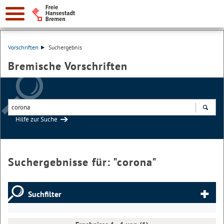
Vorschriften
Suchergebnis
Bremische Vorschriften
Hilfe zur Suche
Suchen
Suchergebnisse für: "
corona
"
Suchfilter