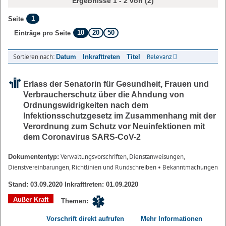
Ergebnisse 1 - 2 von (2)
1
Seite
10
20
50
Einträge pro Seite
Sortieren nach:
Relevanz
Datum
Inkrafttreten
Titel
Erlass der Senatorin für Gesundheit, Frauen und
Verbraucherschutz über die Ahndung von
Ordnungswidrigkeiten nach dem
Infektionsschutzgesetz im Zusammenhang mit der
Verordnung zum Schutz vor Neuinfektionen mit
dem Coronavirus SARS-CoV-2
Verwaltungsvorschriften, Dienstanweisungen,
Dokumententyp:
Dienstvereinbarungen, Richtlinien und Rundschreiben
• Bekanntmachungen
Stand: 03.09.2020 Inkrafttreten: 01.09.2020
Außer Kraft
Themen:
Vorschrift direkt aufrufen
Mehr Informationen