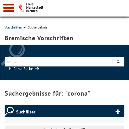
Vorschriften
Suchergebnis
Bremische Vorschriften
Hilfe zur Suche
Suchen
Suchergebnisse für: "
corona
"
Suchfilter