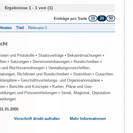
Ergebnisse 1 - 1 von (1)
10
20
50
Einträge pro Seite
fttreten
Titel
Relevanz
icht
ionen und Protokolle
• Staatsverträge
• Bekanntmachungen
•
iften
• Satzungen
• Dienstvereinbarungen
• Rundschreiben
•
e und Rechtsverordnungen
• Verwaltungsvorschriften,
barungen, Richtlinien und Rundschreiben
• Statistiken
• Gutachten
Aktenpläne
• Geschäftsverteilungs- und Organisationspläne
•
üren
• Berichte und Konzepte
• Karten, Pläne und Geo-
Meldungen und Pressemitteilungen
• Senat, Magistrat, Deputation
heidungen
 11.01.2000
Vorschrift direkt aufrufen
Mehr Informationen