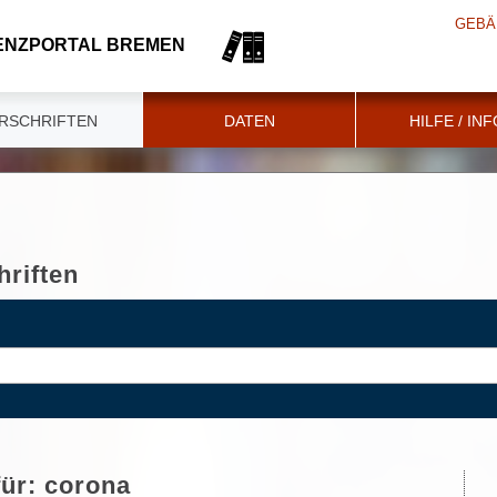
GEBÄ
ENZPORTAL BREMEN
RSCHRIFTEN
DATEN
HILFE / IN
riften
für:
corona