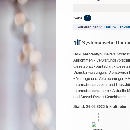
1
Seite
Sortieren nach:
Datum
Inkra
Systematische Übers
Dokumententyp:
Beiratsinformat
Abkommen
• Verwaltungsvorschr
Gesetzblatt
• Amtsblatt
• Gesetz
Dienstanweisungen, Dienstverein
• Verträge und Vereinbarungen
• 
Informationsmaterial und Brosch
Informationssysteme
• Aktuelle 
und Ausschüsse
• Gerichtsentsc
Stand: 26.06.2023 Inkrafttreten: