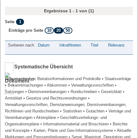
Ergebnisse 1 - 1 von (1)
1
Seite
10
20
50
Einträge pro Seite
Sortieren nach:
Datum
Inkrafttreten
Titel
Relevanz
Systematische Übersicht
Dokumententyp:
Beiratsinformationen und Protokolle
• Staatsverträge
• Bekanntmachungen
• Abkommen
• Verwaltungsvorschriften
•
Satzungen
• Dienstvereinbarungen
• Rundschreiben
• Gesetzblatt
•
Amtsblatt
• Gesetze und Rechtsverordnungen
•
Verwaltungsvorschriften, Dienstanweisungen, Dienstvereinbarungen,
Richtlinien und Rundschreiben
• Statistiken
• Gutachten
• Verträge und
Vereinbarungen
• Aktenpläne
• Geschäftsverteilungs- und
Organisationspläne
• Informationsmaterial und Broschüren
• Berichte
und Konzepte
• Karten, Pläne und Geo-Informationssysteme
• Aktuelle
Meldungen und Pressemitteilungen
• Senat, Magistrat, Deputation und