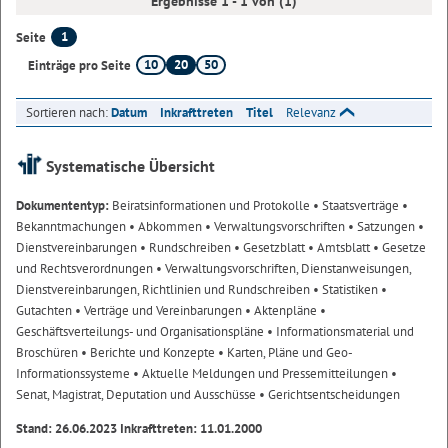
Ergebnisse 1 - 1 von (1)
1
Seite
10
20
50
Einträge pro Seite
Sortieren nach:
Datum
Inkrafttreten
Titel
Relevanz
Systematische Übersicht
Dokumententyp:
Beiratsinformationen und Protokolle
• Staatsverträge
•
Bekanntmachungen
• Abkommen
• Verwaltungsvorschriften
• Satzungen
•
Dienstvereinbarungen
• Rundschreiben
• Gesetzblatt
• Amtsblatt
• Gesetze
und Rechtsverordnungen
• Verwaltungsvorschriften, Dienstanweisungen,
Dienstvereinbarungen, Richtlinien und Rundschreiben
• Statistiken
•
Gutachten
• Verträge und Vereinbarungen
• Aktenpläne
•
Geschäftsverteilungs- und Organisationspläne
• Informationsmaterial und
Broschüren
• Berichte und Konzepte
• Karten, Pläne und Geo-
Informationssysteme
• Aktuelle Meldungen und Pressemitteilungen
•
Senat, Magistrat, Deputation und Ausschüsse
• Gerichtsentscheidungen
Stand: 26.06.2023 Inkrafttreten: 11.01.2000