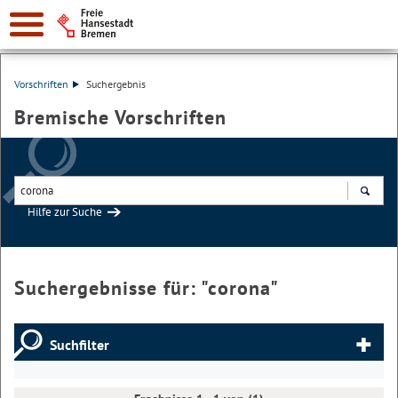
Vorschriften
Suchergebnis
Bremische Vorschriften
Hilfe zur Suche
Suchen
Suchergebnisse für: "
corona
"
Suchfilter