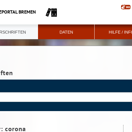
ZPORTAL BREMEN
RSCHRIFTEN
DATEN
HILFE / IN
iften
r:
corona