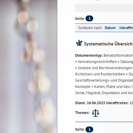
1
Seite
Sortieren nach:
Datum
Inkraftt
Systematische Übersich
Dokumententyp:
Beiratsinformatio
• Verwaltungsvorschriften
• Satzun
• Gesetze und Rechtsverordnunge
Richtlinien und Rundschreiben
• St
Geschäftsverteilungs- und Organisa
Konzepte
• Karten, Pläne und Geo
Senat, Magistrat, Deputation und A
Stand: 26.06.2023 Inkrafttreten: 1
Themen:
1
Seite