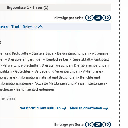
Ergebnisse 1 - 1 von (1)
10
20
50
Einträge pro Seite
reten
Titel
Relevanz
t
nen und Protokolle
• Staatsverträge
• Bekanntmachungen
• Abkommen
gen
• Dienstvereinbarungen
• Rundschreiben
• Gesetzblatt
• Amtsblatt
n
• Verwaltungsvorschriften, Dienstanweisungen, Dienstvereinbarungen,
atistiken
• Gutachten
• Verträge und Vereinbarungen
• Aktenpläne
•
tionspläne
• Informationsmaterial und Broschüren
• Berichte und
-Informationssysteme
• Aktuelle Meldungen und Pressemitteilungen
•
usschüsse
• Gerichtsentscheidungen
1.01.2000
Vorschrift direkt aufrufen
Mehr Informationen
10
20
50
Einträge pro Seite