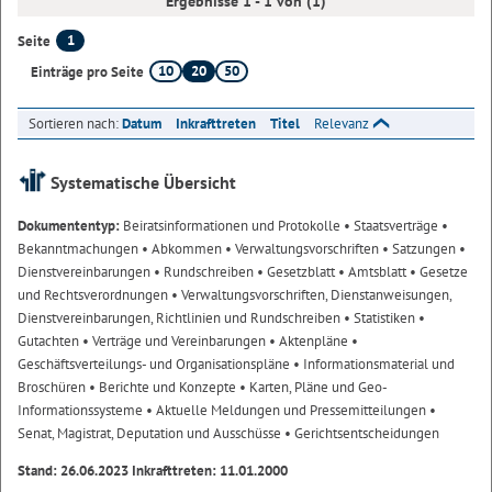
Ergebnisse 1 - 1 von (1)
1
Seite
10
20
50
Einträge pro Seite
Sortieren nach:
Datum
Inkrafttreten
Titel
Relevanz
Systematische Übersicht
Dokumententyp:
Beiratsinformationen und Protokolle
• Staatsverträge
•
Bekanntmachungen
• Abkommen
• Verwaltungsvorschriften
• Satzungen
•
Dienstvereinbarungen
• Rundschreiben
• Gesetzblatt
• Amtsblatt
• Gesetze
und Rechtsverordnungen
• Verwaltungsvorschriften, Dienstanweisungen,
Dienstvereinbarungen, Richtlinien und Rundschreiben
• Statistiken
•
Gutachten
• Verträge und Vereinbarungen
• Aktenpläne
•
Geschäftsverteilungs- und Organisationspläne
• Informationsmaterial und
Broschüren
• Berichte und Konzepte
• Karten, Pläne und Geo-
Informationssysteme
• Aktuelle Meldungen und Pressemitteilungen
•
Senat, Magistrat, Deputation und Ausschüsse
• Gerichtsentscheidungen
Stand: 26.06.2023 Inkrafttreten: 11.01.2000