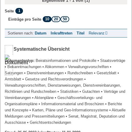
Ergebnisse 1 - 1 von (1)
1
Seite
10
20
50
Einträge pro Seite
Sortieren nach:
Datum
Inkrafttreten
Titel
Relevanz
Systematische Übersicht
Dokumententyp:
Beiratsinformationen und Protokolle
• Staatsverträge
• Bekanntmachungen
• Abkommen
• Verwaltungsvorschriften
•
Satzungen
• Dienstvereinbarungen
• Rundschreiben
• Gesetzblatt
•
Amtsblatt
• Gesetze und Rechtsverordnungen
•
Verwaltungsvorschriften, Dienstanweisungen, Dienstvereinbarungen,
Richtlinien und Rundschreiben
• Statistiken
• Gutachten
• Verträge und
Vereinbarungen
• Aktenpläne
• Geschäftsverteilungs- und
Organisationspläne
• Informationsmaterial und Broschüren
• Berichte
und Konzepte
• Karten, Pläne und Geo-Informationssysteme
• Aktuelle
Meldungen und Pressemitteilungen
• Senat, Magistrat, Deputation und
Ausschüsse
• Gerichtsentscheidungen