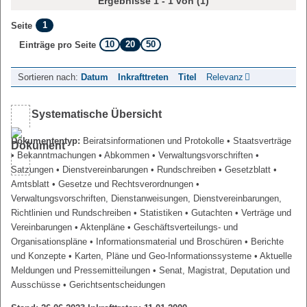
Ergebnisse 1 - 1 von (1)
1
Seite
10
20
50
Einträge pro Seite
Sortieren nach:
Datum
Inkrafttreten
Titel
Relevanz
Systematische Übersicht
Dokumententyp:
Beiratsinformationen und Protokolle
• Staatsverträge
• Bekanntmachungen
• Abkommen
• Verwaltungsvorschriften
•
Satzungen
• Dienstvereinbarungen
• Rundschreiben
• Gesetzblatt
•
Amtsblatt
• Gesetze und Rechtsverordnungen
•
Verwaltungsvorschriften, Dienstanweisungen, Dienstvereinbarungen,
Richtlinien und Rundschreiben
• Statistiken
• Gutachten
• Verträge und
Vereinbarungen
• Aktenpläne
• Geschäftsverteilungs- und
Organisationspläne
• Informationsmaterial und Broschüren
• Berichte
und Konzepte
• Karten, Pläne und Geo-Informationssysteme
• Aktuelle
Meldungen und Pressemitteilungen
• Senat, Magistrat, Deputation und
Ausschüsse
• Gerichtsentscheidungen