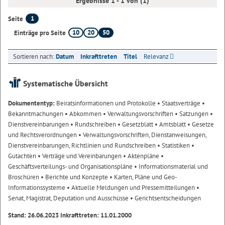
Ergebnisse 1 - 1 von (1)
1
Seite
10
20
50
Einträge pro Seite
Sortieren nach:
Datum
Inkrafttreten
Titel
Relevanz
Systematische Übersicht
Dokumententyp:
Beiratsinformationen und Protokolle
• Staatsverträge
•
Bekanntmachungen
• Abkommen
• Verwaltungsvorschriften
• Satzungen
•
Dienstvereinbarungen
• Rundschreiben
• Gesetzblatt
• Amtsblatt
• Gesetze
und Rechtsverordnungen
• Verwaltungsvorschriften, Dienstanweisungen,
Dienstvereinbarungen, Richtlinien und Rundschreiben
• Statistiken
•
Gutachten
• Verträge und Vereinbarungen
• Aktenpläne
•
Geschäftsverteilungs- und Organisationspläne
• Informationsmaterial und
Broschüren
• Berichte und Konzepte
• Karten, Pläne und Geo-
Informationssysteme
• Aktuelle Meldungen und Pressemitteilungen
•
Senat, Magistrat, Deputation und Ausschüsse
• Gerichtsentscheidungen
Stand: 26.06.2023 Inkrafttreten: 11.01.2000