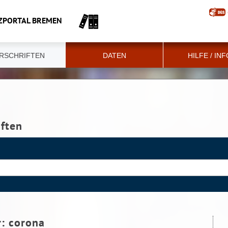
ZPORTAL BREMEN
RSCHRIFTEN
DATEN
HILFE / IN
iften
r:
corona