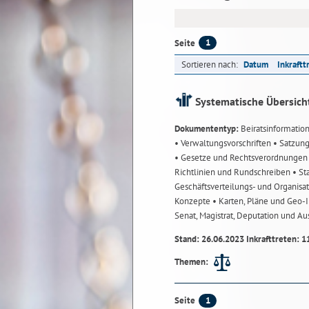
1
Seite
Sortieren nach:
Datum
Inkraftt
Systematische Übersich
Dokumententyp:
Beiratsinformatio
• Verwaltungsvorschriften
• Satzun
• Gesetze und Rechtsverordnunge
Richtlinien und Rundschreiben
• St
Geschäftsverteilungs- und Organisa
Konzepte
• Karten, Pläne und Geo
Senat, Magistrat, Deputation und A
Stand: 26.06.2023 Inkrafttreten: 1
Themen:
1
Seite