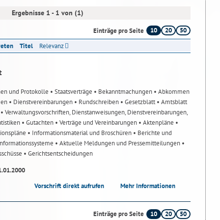
Ergebnisse 1 - 1 von (1)
10
20
50
Einträge pro Seite
reten
Titel
Relevanz
t
nen und Protokolle
• Staatsverträge
• Bekanntmachungen
• Abkommen
gen
• Dienstvereinbarungen
• Rundschreiben
• Gesetzblatt
• Amtsblatt
n
• Verwaltungsvorschriften, Dienstanweisungen, Dienstvereinbarungen,
atistiken
• Gutachten
• Verträge und Vereinbarungen
• Aktenpläne
•
tionspläne
• Informationsmaterial und Broschüren
• Berichte und
-Informationssysteme
• Aktuelle Meldungen und Pressemitteilungen
•
usschüsse
• Gerichtsentscheidungen
1.01.2000
Vorschrift direkt aufrufen
Mehr Informationen
10
20
50
Einträge pro Seite