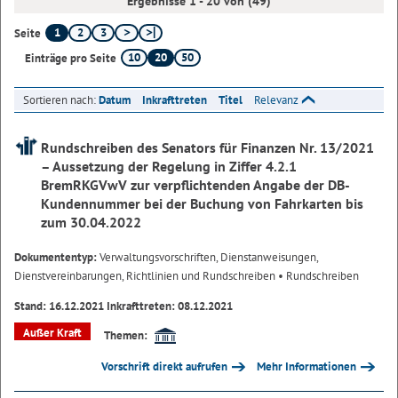
Ergebnisse 1 - 20 von (49)
1
2
3
Seite
10
20
50
Einträge pro Seite
Sortieren nach:
Datum
Inkrafttreten
Titel
Relevanz
Rundschreiben des Senators für Finanzen Nr. 13/2021
– Aussetzung der Regelung in Ziffer 4.2.1
BremRKGVwV zur verpflichtenden Angabe der DB-
Kundennummer bei der Buchung von Fahrkarten bis
zum 30.04.2022
Dokumententyp:
Verwaltungsvorschriften, Dienstanweisungen,
Dienstvereinbarungen, Richtlinien und Rundschreiben
• Rundschreiben
Stand: 16.12.2021 Inkrafttreten: 08.12.2021
Außer Kraft
Themen:
Vorschrift direkt aufrufen
Mehr Informationen