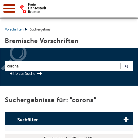
Vorschriften
Suchergebnis
Bremische Vorschriften
Hilfe zur Suche
Suchen
Suchergebnisse für: "
corona
"
Suchfilter