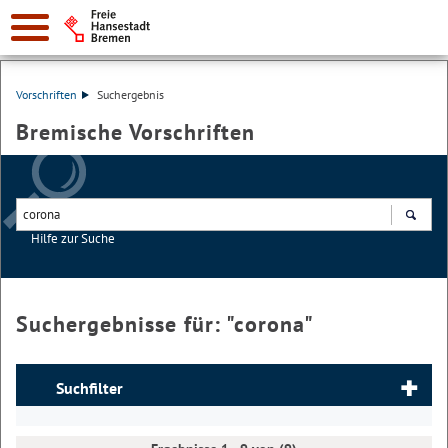
Vorschriften
Suchergebnis
Bremische Vorschriften
Hilfe zur Suche
Suchen
Suchergebnisse für: "
corona
"
Suchfilter