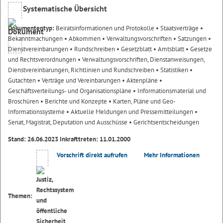
Systematische Übersicht
Dokumententyp:
Beiratsinformationen und Protokolle
• Staatsverträge
•
Bekanntmachungen
• Abkommen
• Verwaltungsvorschriften
• Satzungen
•
Dienstvereinbarungen
• Rundschreiben
• Gesetzblatt
• Amtsblatt
• Gesetze
und Rechtsverordnungen
• Verwaltungsvorschriften, Dienstanweisungen,
Dienstvereinbarungen, Richtlinien und Rundschreiben
• Statistiken
•
Gutachten
• Verträge und Vereinbarungen
• Aktenpläne
•
Geschäftsverteilungs- und Organisationspläne
• Informationsmaterial und
Broschüren
• Berichte und Konzepte
• Karten, Pläne und Geo-
Informationssysteme
• Aktuelle Meldungen und Pressemitteilungen
•
Senat, Magistrat, Deputation und Ausschüsse
• Gerichtsentscheidungen
Stand: 26.06.2023 Inkrafttreten: 11.01.2000
Vorschrift direkt aufrufen
Mehr Informationen
Themen: