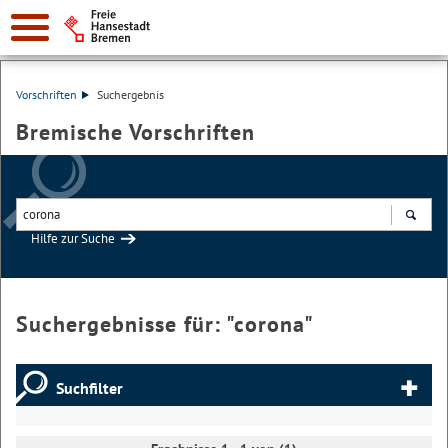
Vorschriften
Suchergebnis
Bremische Vorschriften
Hilfe zur Suche
Suchen
Suchergebnisse für: "
corona
"
Suchfilter