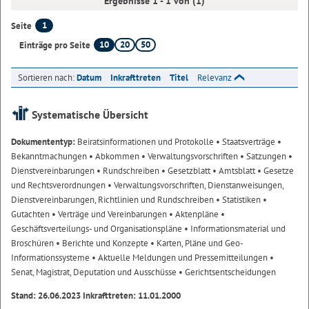
Ergebnisse 1 - 1 von (1)
1
Seite
10
20
50
Einträge pro Seite
Sortieren nach:
Datum
Inkrafttreten
Titel
Relevanz
Systematische Übersicht
Dokumententyp:
Beiratsinformationen und Protokolle
• Staatsverträge
•
Bekanntmachungen
• Abkommen
• Verwaltungsvorschriften
• Satzungen
•
Dienstvereinbarungen
• Rundschreiben
• Gesetzblatt
• Amtsblatt
• Gesetze
und Rechtsverordnungen
• Verwaltungsvorschriften, Dienstanweisungen,
Dienstvereinbarungen, Richtlinien und Rundschreiben
• Statistiken
•
Gutachten
• Verträge und Vereinbarungen
• Aktenpläne
•
Geschäftsverteilungs- und Organisationspläne
• Informationsmaterial und
Broschüren
• Berichte und Konzepte
• Karten, Pläne und Geo-
Informationssysteme
• Aktuelle Meldungen und Pressemitteilungen
•
Senat, Magistrat, Deputation und Ausschüsse
• Gerichtsentscheidungen
Stand: 26.06.2023 Inkrafttreten: 11.01.2000