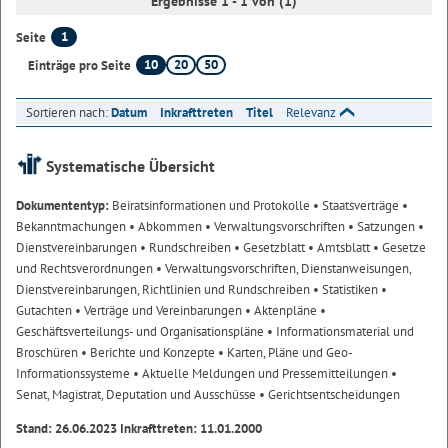
Ergebnisse 1 - 1 von (1)
1
Seite
10
20
50
Einträge pro Seite
Sortieren nach:
Datum
Inkrafttreten
Titel
Relevanz
Systematische Übersicht
Dokumententyp:
Beiratsinformationen und Protokolle
• Staatsverträge
•
Bekanntmachungen
• Abkommen
• Verwaltungsvorschriften
• Satzungen
•
Dienstvereinbarungen
• Rundschreiben
• Gesetzblatt
• Amtsblatt
• Gesetze
und Rechtsverordnungen
• Verwaltungsvorschriften, Dienstanweisungen,
Dienstvereinbarungen, Richtlinien und Rundschreiben
• Statistiken
•
Gutachten
• Verträge und Vereinbarungen
• Aktenpläne
•
Geschäftsverteilungs- und Organisationspläne
• Informationsmaterial und
Broschüren
• Berichte und Konzepte
• Karten, Pläne und Geo-
Informationssysteme
• Aktuelle Meldungen und Pressemitteilungen
•
Senat, Magistrat, Deputation und Ausschüsse
• Gerichtsentscheidungen
Stand: 26.06.2023 Inkrafttreten: 11.01.2000