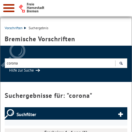
Vorschriften
Suchergebnis
Bremische Vorschriften
Hilfe zur Suche
Suchen
Suchergebnisse für: "
corona
"
Suchfilter