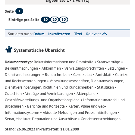
Ergebnisse 1 - 1 von (1)
1
Seite
10
20
50
Einträge pro Seite
Sortieren nach:
Datum
Inkrafttreten
Titel
Relevanz
Systematische Übersicht
Dokumententyp:
Beiratsinformationen und Protokolle
• Staatsverträge
•
Bekanntmachungen
• Abkommen
• Verwaltungsvorschriften
• Satzungen
•
Dienstvereinbarungen
• Rundschreiben
• Gesetzblatt
• Amtsblatt
• Gesetze
und Rechtsverordnungen
• Verwaltungsvorschriften, Dienstanweisungen,
Dienstvereinbarungen, Richtlinien und Rundschreiben
• Statistiken
•
Gutachten
• Verträge und Vereinbarungen
• Aktenpläne
•
Geschäftsverteilungs- und Organisationspläne
• Informationsmaterial und
Broschüren
• Berichte und Konzepte
• Karten, Pläne und Geo-
Informationssysteme
• Aktuelle Meldungen und Pressemitteilungen
•
Senat, Magistrat, Deputation und Ausschüsse
• Gerichtsentscheidungen
Stand: 26.06.2023 Inkrafttreten: 11.01.2000