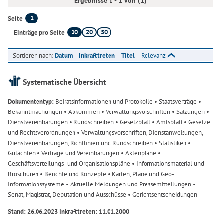
Ergebnisse 1 - 1 von (1)
1
Seite
10
20
50
Einträge pro Seite
Sortieren nach:
Datum
Inkrafttreten
Titel
Relevanz
Systematische Übersicht
Dokumententyp:
Beiratsinformationen und Protokolle
• Staatsverträge
•
Bekanntmachungen
• Abkommen
• Verwaltungsvorschriften
• Satzungen
•
Dienstvereinbarungen
• Rundschreiben
• Gesetzblatt
• Amtsblatt
• Gesetze
und Rechtsverordnungen
• Verwaltungsvorschriften, Dienstanweisungen,
Dienstvereinbarungen, Richtlinien und Rundschreiben
• Statistiken
•
Gutachten
• Verträge und Vereinbarungen
• Aktenpläne
•
Geschäftsverteilungs- und Organisationspläne
• Informationsmaterial und
Broschüren
• Berichte und Konzepte
• Karten, Pläne und Geo-
Informationssysteme
• Aktuelle Meldungen und Pressemitteilungen
•
Senat, Magistrat, Deputation und Ausschüsse
• Gerichtsentscheidungen
Stand: 26.06.2023 Inkrafttreten: 11.01.2000