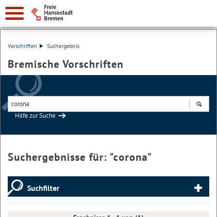
Vorschriften
Suchergebnis
Bremische Vorschriften
Hilfe zur Suche
Suchen
Suchergebnisse für: "
corona
"
Suchfilter